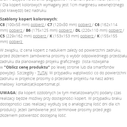
/ Dla kopert kolorowych wymagany jest 1cm marginesu wewnętrznego
(od krawędzi) bez nadruku.
Szablony kopert kolorowych:
C8
(100x58 mm)
pobierz
/
C7
(120x80 mm)
pobierz
/
C6
(162x114
mm)
pobierz
/
B6
(175x125 mm)
pobierz
/
DL
(220x110 mm)
pobierz
/
C5
(229x162 mm)
pobierz
/
K
(153x153 mm)
pobierz
/
K
(155x155
mm)
pobierz
W związku, iż cena kopert z nadukiem zależy od powierzchni zadruku,
przed złożeniem zamówienia prosimy o wybór odpowiedniego przedziału
zadruku dla planowanego projeku graficznego (lista rozwijalna
w
"Oblicz cenę produktu"
po lewej stronie lub dla smartfonów
powyżej). Szczegóły -
TUTAJ
. W przypadku wątpliwości co do powierzchni
zadruku w projekcie prosimy o przesłanie projektu na nasz adres
mailowy: kontakt(at)kopertomat.pl.
UWAGA:
dla kopert ozdobnych (w tym metalizowanych) podany czas
realizacji będzie możliwy przy dostępności kopert. W przypadku braku
dostępności czas realizacji wydłuży się o analogiczną ilość dni dla ich
produkcji. Jeżeli zamówienie jest terminowe prosimy przed jego
złożeniem potwierdzić dostępną ilość.