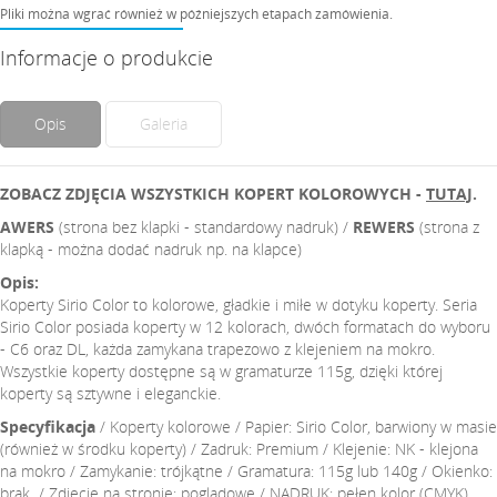
Pliki można wgrać również w późniejszych etapach zamówienia.
Informacje o produkcie
Opis
Galeria
ZOBACZ ZDJĘCIA WSZYSTKICH KOPERT KOLOROWYCH
-
TUTAJ
.
AWERS
(strona bez klapki - standardowy nadruk) /
REWERS
(strona z
klapką - można dodać nadruk np. na klapce)
Opis:
Koperty Sirio Color to kolorowe, gładkie i miłe w dotyku koperty. Seria
Sirio Color posiada koperty w 12 kolorach, dwóch formatach do wyboru
- C6 oraz DL, każda zamykana trapezowo z klejeniem na mokro.
Wszystkie koperty dostępne są w gramaturze 115g, dzięki której
koperty są sztywne i eleganckie.
Specyfikacja
/ Koperty kolorowe / Papier: Sirio Color, barwiony w masie
(również w środku koperty) / Zadruk: Premium / Klejenie: NK - klejona
na mokro / Zamykanie: trójkątne / Gramatura: 115g lub 140g / Okienko:
brak / Zdjęcie na stronie: poglądowe / NADRUK: pełen kolor (CMYK)