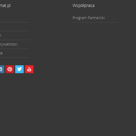
mat.pl
Współpraca
Program Partnerski
n
prywatności
je