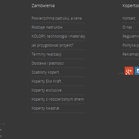
Zamówienia
Koperto
Powierzchnia zadruku, a cena
Kontakt
Rodzaje nadruków
O nas
KOLORY, technologia i materiały
Regulami
Jak przygotować projekt?
Polityka 
Terminy realizacji
Reklamac
Dostawa i płatności
Szablony kopert
-->
Koperty Eko Kraft
Koperty exclusive
Koperty z rozszerzonym dnem
Koperty kwadrat
-->