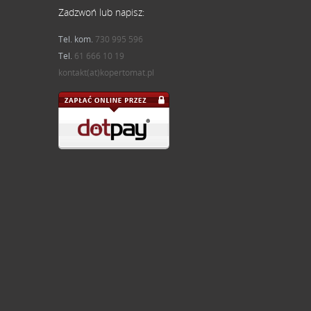
Zadzwoń lub napisz:
Tel. kom.
730 995 596
Tel.
61 666 10 19
kontakt(at)kopertomat.pl