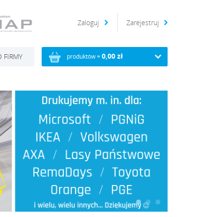
Zaloguj
Zarejestruj
0,00 zł
 FIRMY
produktów =