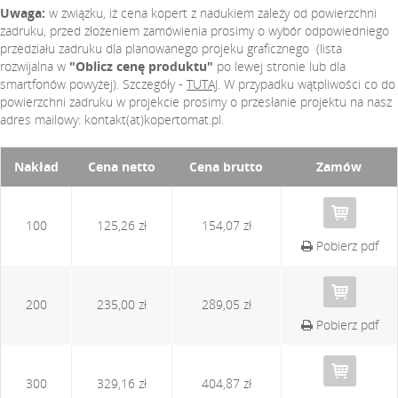
Uwaga:
w związku, iż cena kopert z nadukiem zależy od powierzchni
zadruku, przed złożeniem zamówienia prosimy o wybór odpowiedniego
przedziału zadruku dla planowanego projeku graficznego (lista
rozwijalna w
"Oblicz cenę produktu"
po lewej stronie lub dla
smartfonów powyżej). Szczegóły -
TUTAJ
. W przypadku wątpliwości co do
powierzchni zadruku w projekcie prosimy o przesłanie projektu na nasz
adres mailowy: kontakt(at)kopertomat.pl.
Nakład
Cena netto
Cena brutto
Zamów
100
125,26 zł
154,07 zł
Pobierz pdf
200
235,00 zł
289,05 zł
Pobierz pdf
300
329,16 zł
404,87 zł