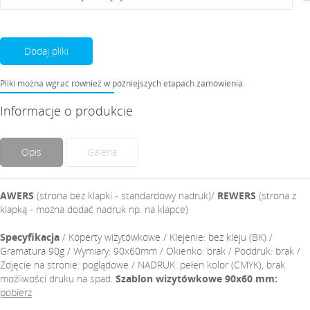
Dodaj pliki
Pliki można wgrać również w późniejszych etapach zamówienia.
Informacje o produkcie
Opis
Galeria
AWERS
(strona bez klapki - standardowy nadruk)/
REWERS
(strona z
klapką - można dodać nadruk np. na klapce)
Specyfikacja
/ Koperty wizytówkowe / Klejenie: bez kleju (BK) /
Gramatura 90g / Wymiary: 90x60mm / Okienko: brak / Poddruk: brak /
Zdjęcie na stronie: poglądowe / NADRUK: pełen kolor (CMYK), brak
możliwości druku na spad.
Szablon wizytówkowe 90x60 mm:
pobierz