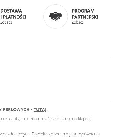
/ PERŁOWYCH -
TUTAJ
.
ona z klapką - można dodać nadruk np. na klapce)
ów bezdrzewnych. Powłoka kopert nie jest wyrównania