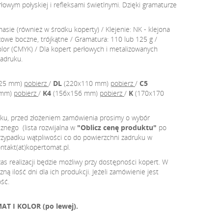
łowym połyskiej i refleksami świetlnymi. Dzięki gramaturze
masie (również w środku koperty) / Klejenie: NK - klejona
owe boczne, trójkątne / Gramatura: 110 lub 125 g /
olor (CMYK) / Dla kopert perłowych i metalizowanych
adruku.
25 mm)
pobierz
/
DL
(220x110 mm)
pobierz
/
C5
 mm)
pobierz
/
K4
(156x156 mm)
pobierz
/
K
(170x170
uku, przed złożeniem zamówienia prosimy o wybór
nego (lista rozwijalna w
"Oblicz cenę produktu"
po
rzypadku wątpliwości co do powierzchni zadruku w
ntakt(at)kopertomat.pl.
 realizacji będzie możliwy przy dostępności kopert. W
ną ilość dni dla ich produkcji. Jeżeli zamówienie jest
ść.
 I KOLOR (po lewej).