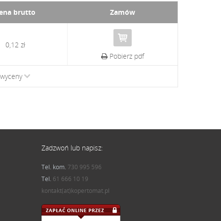
ena brutto
Zamów
0,12 zł
Pobierz pdf
 wyceny
↓
Zadzwoń lub napisz:
Tel. kom.
730 995 596
Tel.
61 666 10 19
kontakt(at)kopertomat.pl