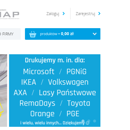
Zaloguj
Zarejestruj
0,00 zł
 FIRMY
produktów =