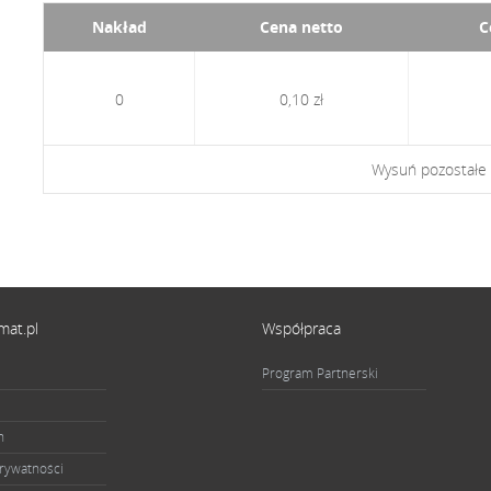
Nakład
Cena netto
C
0
0,10 zł
Wysuń pozostałe
mat.pl
Współpraca
Program Partnerski
n
prywatności