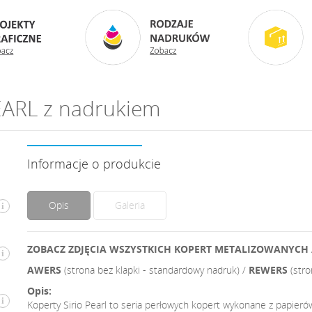
EARL z nadrukiem
Informacje o produkcie
Opis
Galeria
i
ZOBACZ ZDJĘCIA WSZYSTKICH KOPERT METALIZOWANYCH 
i
AWERS
(strona bez klapki - standardowy nadruk) /
REWERS
(str
Opis:
i
Koperty Sirio Pearl to seria perłowych kopert wykonane z papier