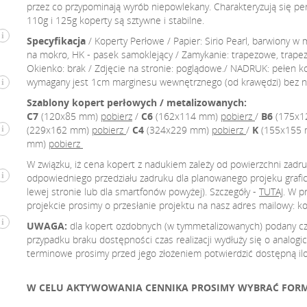
przez co przypominają wyrób niepowlekany. Charakteryzują się per
110g i 125g koperty są sztywne i stabilne.
i
Specyfikacja
/ Koperty Perłowe / Papier: Sirio Pearl, barwiony w 
na mokro, HK - pasek samoklejący / Zamykanie: trapezowe, trapez
Okienko: brak / Zdjęcie na stronie: poglądowe./ NADRUK: pełen k
wymagany jest 1cm marginesu wewnętrznego (od krawędzi) bez n
i
Szablony kopert perłowych / metalizowanych:
C7
(120x85 mm)
pobierz
/
C6
(162x114 mm)
pobierz
/
B6
(175x1
(229x162 mm)
pobierz
/
C4
(324x229 mm)
pobierz
/
K
(155x155
i
mm)
pobierz
W związku, iż cena kopert z nadukiem zależy od powierzchni zadr
i
odpowiedniego przedziału zadruku dla planowanego projeku graficz
lewej stronie lub dla smartfonów powyżej). Szczegóły -
TUTAJ
. W p
projekcie prosimy o przesłanie projektu na nasz adres mailowy: ko
i
UWAGA:
dla kopert ozdobnych (w tymmetalizowanych) podany czas
przypadku braku dostępności czas realizacji wydłuży się o analogicz
terminowe prosimy przed jego złożeniem potwierdzić dostępną ilo
W CELU AKTYWOWANIA CENNIKA PROSIMY WYBRAĆ FORMAT