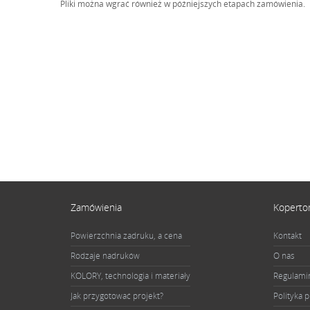
Pliki można wgrać również w późniejszych etapach zamówienia.
Zamówienia
Koperto
Powierzchnia zadruku, a cena
Kontakt
Rodzaje nadruków
O nas
KOLORY, technologia i materiały
Regulami
Jak przygotować projekt?
Polityka 