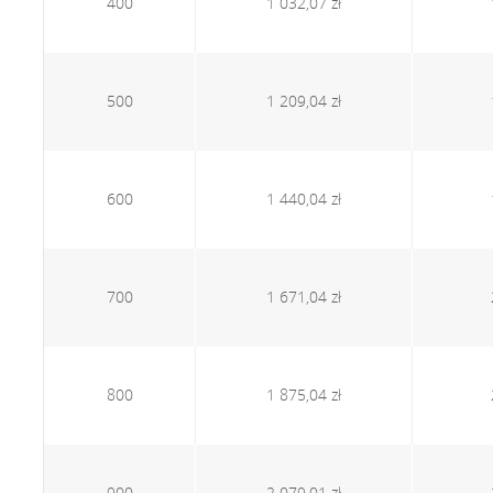
400
1 032,07 zł
500
1 209,04 zł
600
1 440,04 zł
700
1 671,04 zł
800
1 875,04 zł
900
2 079,01 zł