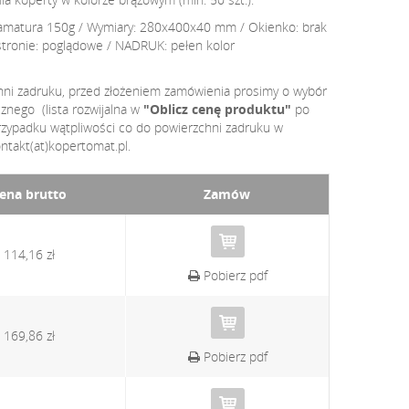
 Gramatura 150g / Wymiary: 280x400x40 mm / Okienko: brak
na stronie: poglądowe / NADRUK: pełen kolor
hni zadruku, przed złożeniem zamówienia prosimy o wybór
nego (lista rozwijalna w
"Oblicz cenę produktu"
po
rzypadku wątpliwości co do powierzchni zadruku w
ntakt(at)kopertomat.pl.
ena brutto
Zamów
114,16 zł
Pobierz pdf
169,86 zł
Pobierz pdf