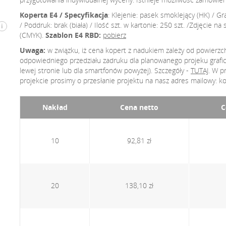
Koperta E4 / Specyfikacja
: Klejenie: pasek smoklejący (HK) /
/ Poddruk: brak (biała) / Ilość szt. w kartonie: 250 szt. /Zdjęcie 
i
(CMYK).
Szablon E4 RBD:
pobierz
Uwaga:
w związku, iż cena kopert z nadukiem zależy od powierzc
odpowiedniego przedziału zadruku dla planowanego projeku graficz
lewej stronie lub dla smartfonów powyżej). Szczegóły -
TUTAJ
. W p
projekcie prosimy o przesłanie projektu na nasz adres mailowy: ko
Nakład
Cena netto
C
10
92,81 zł
20
138,10 zł