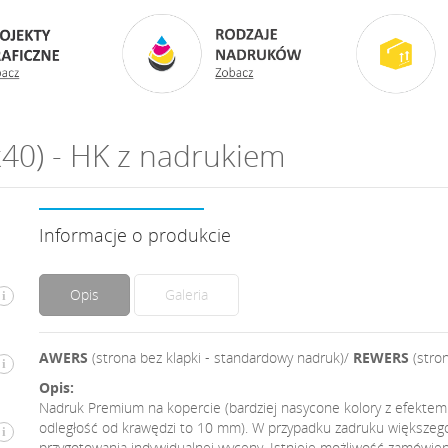
40) - HK z nadrukiem
Informacje o produkcie
Opis
Galeria
i
AWERS
(strona bez klapki - standardowy nadruk)/
REWERS
(stro
i
Opis:
Nadruk Premium na kopercie (bardziej nasycone kolory z efektem
odległość od krawędzi to 10 mm). W przypadku zadruku większego
i
przygotowania indywidualnej wyceny. Istnieje możliwość zamówieni