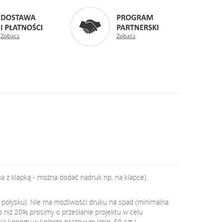
na z klapką - można dodać nadruk np. na klapce).
 połysku). Nie ma możliwości druku na spad (minimalna
 niż 20% prosimy o przesłanie projektu w celu
a koperty w kolorze brązowym (min. 50 szt.).