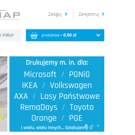
Zaloguj
Zarejestruj
0,00 zł
 FIRMY
produktów =