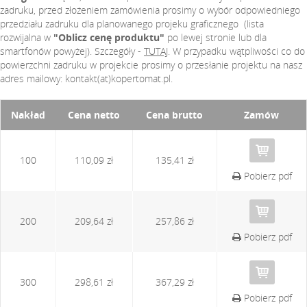
zadruku, przed złożeniem zamówienia prosimy o wybór odpowiedniego
przedziału zadruku dla planowanego projeku graficznego (lista
rozwijalna w
"Oblicz cenę produktu"
po lewej stronie lub dla
smartfonów powyżej). Szczegóły -
TUTAJ
. W przypadku wątpliwości co do
powierzchni zadruku w projekcie prosimy o przesłanie projektu na nasz
adres mailowy: kontakt(at)kopertomat.pl.
Nakład
Cena netto
Cena brutto
Zamów
100
110,09 zł
135,41 zł
Pobierz pdf
200
209,64 zł
257,86 zł
Pobierz pdf
300
298,61 zł
367,29 zł
Pobierz pdf