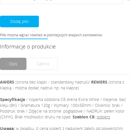
Dodaj pliki
Pliki można wgrać również w późniejszych etapach zamówienia.
Informacje o produkcie
Opis
Galeria
AWERS
(strona bez klapki - standardowy nadruk)/
REWERS
(strona z
klapką - można dodać nadruk np. na klapce)
Specyfikacja
/ Koperta ozdobna C8 Arena Extra White / Klejenie: bez
kleju (BK) / Gramatura 120g / Wymiary: 100x58mm / Okienko: brak /
Poddruk: brak / Zdjęcie na stronie: poglądowe / NADRUK: pełen kolor
(CMYK), Brak możliwości druku na spad.
Szablon C8:
pobierz
Uwaga:
w związku, iż cena kopert z nadukiem zależy od powierzchni