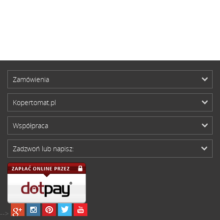
Zamówienia
Kopertomat.pl
Współpraca
Zadzwoń lub napisz:
-->