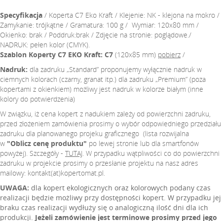
Specyfikacja
/ Koperta C7 Eko Kraft / Klejenie: NK - klejona na mokro /
Zamykanie: trójkątne / Gramatura: 100 g / Wymiar: 120x80 mm /
Okienko: brak / Poddruk:brak / Zdjęcie na stronie: poglądowe./
NADRUK: pełen kolor (CMYK).
Szablon Koperty C7 EKO Kraft:
C7
(120x85 mm)
pobierz
/
Nadruk:
dla zadruku „Standard” proponujemy wyłącznie nadruk w
ciemnych kolorach (czarny, granat itp.) dla zadruku „Premium” (poza
kopertami z okienkiem) możliwy jest nadruk w kolorze białym (inne
kolory do potwierdzenia)
W związku, iż cena kopert z nadukiem zależy od powierzchni zadruku,
przed złożeniem zamówienia prosimy o wybór odpowiedniego przedziału
zadruku dla planowanego projeku graficznego (lista rozwijalna
w
"Oblicz cenę produktu"
po lewej stronie lub dla smartfonów
powyżej). Szczegóły -
TUTAJ
. W przypadku wątpliwości co do powierzchni
zadruku w projekcie prosimy o przesłanie projektu na nasz adres
mailowy: kontakt(at)kopertomat.pl.
UWAGA:
dla kopert ekologicznych oraz kolorowych podany czas
realizacji będzie możliwy przy dostępności kopert. W przypadku jej
braku czas realizacji wydłuży się o analogiczną ilość dni dla ich
produkcji.
Jeżeli zamówienie jest terminowe prosimy przed jego