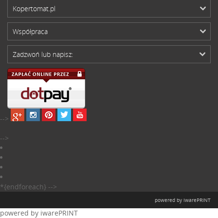
Kopertomat.pl
Współpraca
Zadzwoń lub napisz:
-->
-->
*{endforeach} -->
powered by iwarePRINT
powered by iwarePRINT