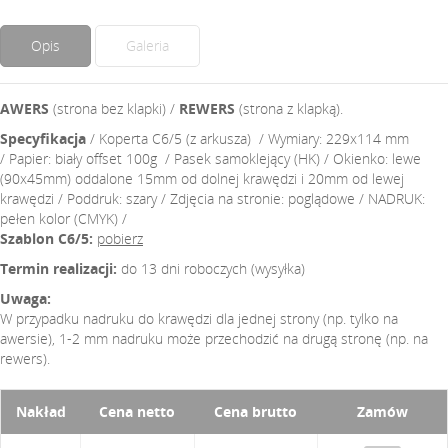
Opis
Galeria
AWERS
(strona bez klapki) /
REWERS
(strona z klapką).
Specyfikacja
/ Koperta C6/5 (z arkusza) / Wymiary: 229x114 mm
/ Papier: biały offset 100g / Pasek samoklejący (HK) / Okienko: lewe
(90x45mm) oddalone 15mm od dolnej krawędzi i 20mm od lewej
krawędzi / Poddruk: szary / Zdjęcia na stronie: poglądowe / NADRUK:
pełen kolor (CMYK) /
Szablon C6/5:
pobierz
Termin realizacji:
do 13 dni roboczych (wysyłka)
Uwaga:
W przypadku nadruku do krawędzi dla jednej strony (np. tylko na
awersie), 1-2 mm nadruku może przechodzić na drugą stronę (np. na
rewers).
Nakład
Cena netto
Cena brutto
Zamów