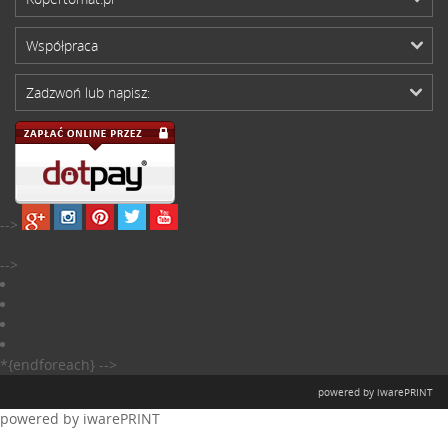
Współpraca
Zadzwoń lub napisz:
-->
-->
*{endforeach} -->
powered by iwarePRINT
powered by iwarePRINT