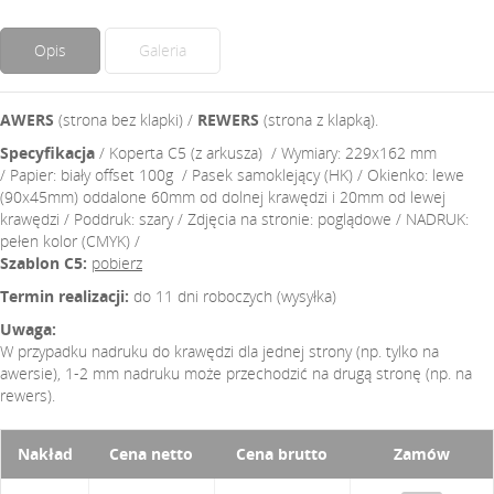
Opis
Galeria
AWERS
(strona bez klapki) /
REWERS
(strona z klapką).
Specyfikacja
/ Koperta C5 (z arkusza) / Wymiary: 229x162 mm
/ Papier: biały offset 100g / Pasek samoklejący (HK) / Okienko: lewe
(90x45mm) oddalone 60mm od dolnej krawędzi i 20mm od lewej
krawędzi / Poddruk: szary / Zdjęcia na stronie: poglądowe / NADRUK:
pełen kolor (CMYK) /
Szablon C5:
pobierz
Termin realizacji:
do 11 dni roboczych (wysyłka)
Uwaga:
W przypadku nadruku do krawędzi dla jednej strony (np. tylko na
awersie), 1-2 mm nadruku może przechodzić na drugą stronę (np. na
rewers).
Nakład
Cena netto
Cena brutto
Zamów