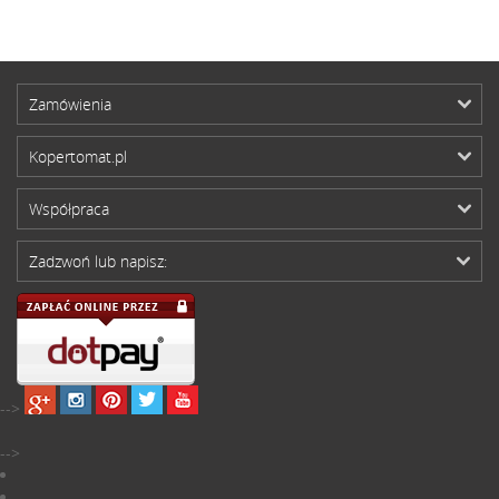
Zamówienia
Kopertomat.pl
Współpraca
Zadzwoń lub napisz:
-->
-->