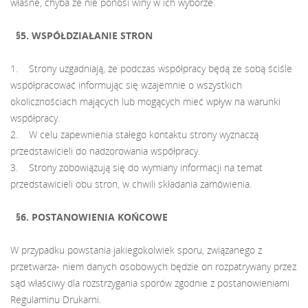
własne, chyba że nie ponosi winy w ich wyborze.
§5. WSPÓŁDZIAŁANIE STRON
1. Strony uzgadniają, że podczas współpracy będą ze sobą ściśle
współpracować informując się wzajemnie o wszystkich
okolicznościach mających lub mogących mieć wpływ na warunki
współpracy.
2. W celu zapewnienia stałego kontaktu strony wyznaczą
przedstawicieli do nadzorowania współpracy.
3. Strony zobowiązują się do wymiany informacji na temat
przedstawicieli obu stron, w chwili składania zamówienia.
§6. POSTANOWIENIA KOŃCOWE
W przypadku powstania jakiegokolwiek sporu, związanego z
przetwarza- niem danych osobowych będzie on rozpatrywany przez
sąd właściwy dla rozstrzygania sporów zgodnie z postanowieniami
Regulaminu Drukarni.