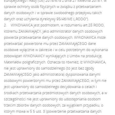
Europejskiego i Rady (UE) 2016/679 z dnia 27 kwietnia 2016 r. w
sprawie ochrony osób fizycznych w związku z przetwarzaniem
danych osobowych i w sprawie swobodnego przepływu takich
danych oraz uchylenia dyrektywy 95/46/WE („RODO”).
2. WYKONAWCA jest podmiotem, w rozumieniu art.28 RODO,
któremu ZAMAWIAJĄCY, jako administrator danych osobowych
powierza przetwarzanie danych osobowych. WYKONAWCA może
przetwarzać powierzone mu przez ZAMAWIAJĄCEGO dane
osobowe wyłącznie w zakresie i w celu potrzebnym do wykonania
zobowiązań WYKONAWCY wynikających z Umów na produkcję
Materiałów poligraficznych. Oznacza to również, iż WYKONAWCA,
nie jest uprawniony do samodzielnego (to jest bez zgody
ZAMAWIAJĄCEGO jako administratora) dysponowania danymi
osobowymi powierzonymi mu przez ZAMAWIAJĄCEGO, w tym nie
jest uprawniony do samodzielnego decydowania o celach i
środkach przetwarzania przedmiotowych danych osobowych, a w
szczególności nie jest uprawniony do udostępniania osobom
trzecim zbiorów danych osobowych, za wyjątkiem przypadku, o
którym mowa w § 5 ust. 3 (powierzenie przetwarzania danych