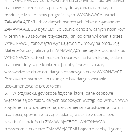
4. WYKONAWCA jest uprawniony do archiwizacji zbiorów danych
osobowych przez okres potrzebny do wykonania Umowy o
produkcję Ma- teriałów poligraficznych. WYKONAWCA zwróci
ZAMAWIAJĄCEMU zbiór danych osobowych (obie otrzymane od
ZAMAWIAJĄCEGO płyty CD) lub usunie dane z własnych nośników
w terminie 30 (słownie: trzydziestu) dni od dnia wykonania przez
WYKONAWCĘ zobowiązań wynikających z Umowy na produkcję
Materiałów poligraficznych. ZAMAWIAJĄCY nie będzie dochodził od
WYKONAWCY żadnych roszczeń opartych na twierdzeniu, iż dane
osobowe dotyczące konkretnej osoby fizycznej zostały
wprowadzone do zbioru danych osobowych przez WYKONAWCĘ.
Przekazanie zwrotne lub usunięcie baz danych zostanie
udokumentowane protokołem.
5. W przypadku, gdy osoba fizyczna, której dane osobowe
włączone są do zbioru danych osobowych wystąpi do WYKONAWCY
z żądaniem np. uzupełnienia, uaktualnienia, sprostowania lub ich
usunięcia, spełnienie takiego żądania, włącznie z oceną jego
zasadności, należy do ZAMAWIAJĄCEGO. WYKONAWCA
niezwłocznie przekaże ZAMAWIAJĄCEMU żądanie osoby fizycznej,