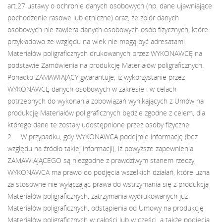
art.27 ustawy o ochronie danych osobowych (np. dane ujawniające
pochodzenie rasowe lub etniczne) oraz, że zbiór danych
osobowych nie zawiera danych osobowych osób fizycznych, które
przykładowo ze względu na wiek nie mogą być adresatami
Materiałów poligraficznych drukowanych przez WYKONAWCĘ na
podstawie Zamówienia na produkcję Materiałów poligraficznych.
Ponadto ZAMAWIAJĄCY gwarantuje, iż wykorzystanie przez
WYKONAWCĘ danych osobowych w zakresie i w celach
potrzebnych do wykonania zobowiązań wynikających z Umów na
produkcję Materiałów poligraficznych będzie zgodne z celem, dla
którego dane te zostały udostępnione przez osoby fizyczne.
2. W przypadku, gdy WYKONAWCA podejmie informację (bez
względu na źródło takiej informacji), iż powyższe zapewnienia
ZAMAWIAJĄCEGO są niezgodne z prawdziwym stanem rzeczy,
WYKONAWCA ma prawo do podjęcia wszelkich działań, które uzna
za stosowne nie wyłączając prawa do wstrzymania się z produkcją
Materiałów poligraficznych, zatrzymania wydrukowanych już
Materiałów poligraficznych, odstąpienia od Umowy na produkcję
Materiałów poligraficznych w całości lub w części, a także podjęcia