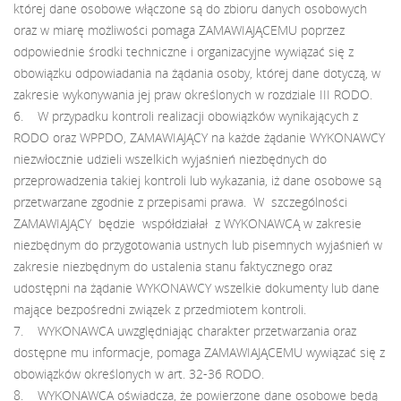
której dane osobowe włączone są do zbioru danych osobowych
oraz w miarę możliwości pomaga ZAMAWIAJĄCEMU poprzez
odpowiednie środki techniczne i organizacyjne wywiązać się z
obowiązku odpowiadania na żądania osoby, której dane dotyczą, w
zakresie wykonywania jej praw określonych w rozdziale III RODO.
6. W przypadku kontroli realizacji obowiązków wynikających z
RODO oraz WPPDO, ZAMAWIAJĄCY na każde żądanie WYKONAWCY
niezwłocznie udzieli wszelkich wyjaśnień niezbędnych do
przeprowadzenia takiej kontroli lub wykazania, iż dane osobowe są
przetwarzane zgodnie z przepisami prawa. W szczególności
ZAMAWIAJĄCY będzie współdziałał z WYKONAWCĄ w zakresie
niezbędnym do przygotowania ustnych lub pisemnych wyjaśnień w
zakresie niezbędnym do ustalenia stanu faktycznego oraz
udostępni na żądanie WYKONAWCY wszelkie dokumenty lub dane
mające bezpośredni związek z przedmiotem kontroli.
7. WYKONAWCA uwzględniając charakter przetwarzania oraz
dostępne mu informacje, pomaga ZAMAWIAJĄCEMU wywiązać się z
obowiązków określonych w art. 32-36 RODO.
8. WYKONAWCA oświadcza, że powierzone dane osobowe będą